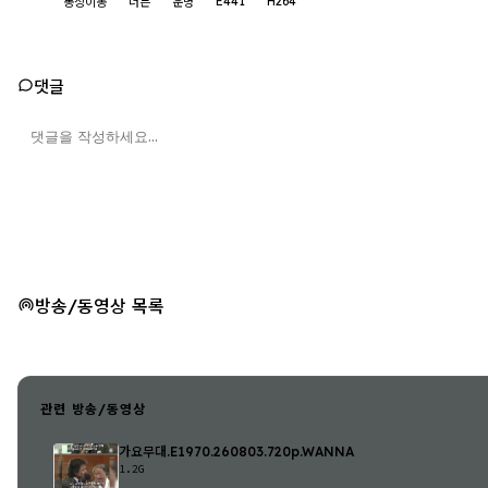
E441
H264
동상이몽
너는
운명
댓글
방송/동영상 목록
관련 방송/동영상
가요무대.E1970.260803.720p.WANNA
1.2G