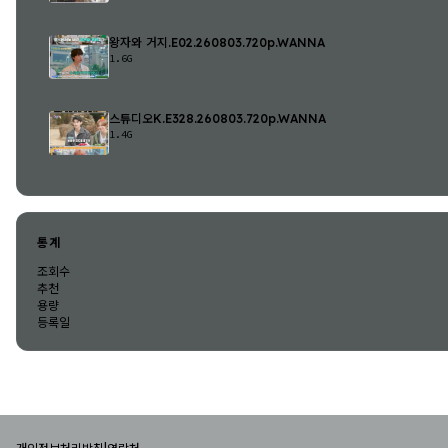
왕자와 거지.E02.260803.720p.WANNA
1.6G
스튜디오K.E328.260803.720p.WANNA
1.4G
통계
조회수
추천
용량
등록일
|