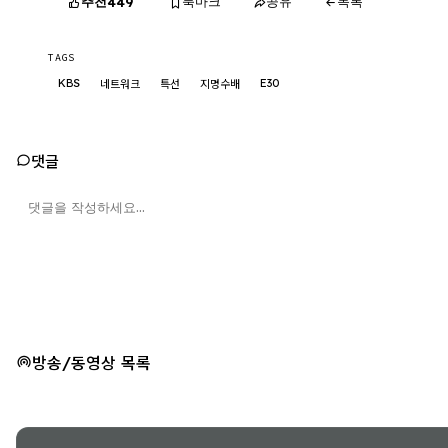
추천
북마크
공유
목록
449
TAGS
KBS
E30
네트워크
특선
지명수배
댓글
방송/동영상 목록