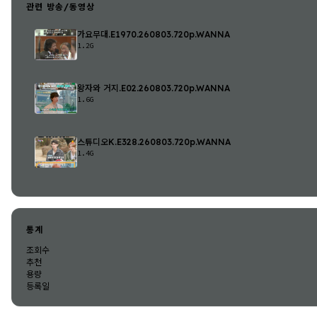
관련 방송/동영상
가요무대.E1970.260803.720p.WANNA
1.2G
왕자와 거지.E02.260803.720p.WANNA
1.6G
스튜디오K.E328.260803.720p.WANNA
1.4G
통계
조회수
추천
용량
등록일