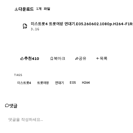
다운로드
1개 파일
미스트롯4 트롯여왕 연대기.E05.260602.1080p.H264-F1R
3.1G
추천
북마크
공유
목록
410
TAGS
E05
H264
미스트롯4
트롯여왕
연대기
댓글