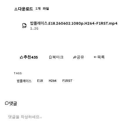
다운로드
1개 파일
밥플레이스.E18.260602.1080p.H264-F1RST.mp4
1.2G
추천
북마크
공유
목록
435
TAGS
E18
H264
F1RST
밥플레이스
댓글