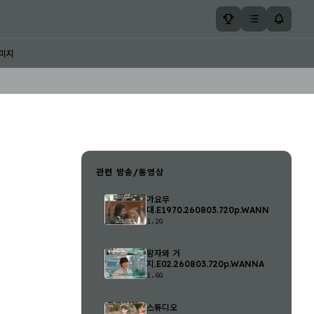
미지
관련 방송/동영상
가요무
대.E1970.260803.720p.WANNA
1.2G
왕자와 거
지.E02.260803.720p.WANNA
1.6G
스튜디오