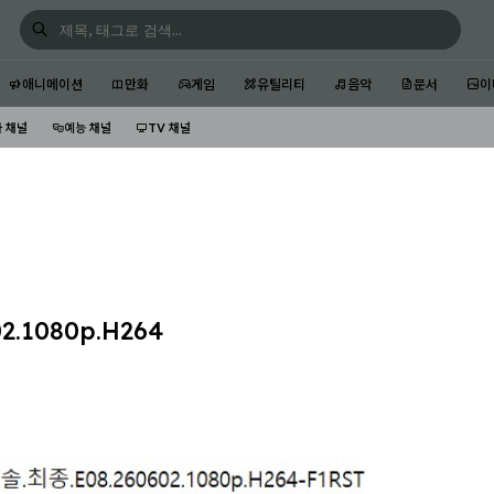
애니메이션
만화
게임
유틸리티
음악
문서
이
 채널
예능 채널
TV 채널
.1080p.H264