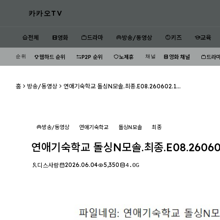
카카오TV
전체
영화
드라마
방송/동영상
키즈
교육
순위
채널
웹하드 순위
P2P 순위
노제휴
영화 채널
드라마
홈
방송/동영상
연애기숙학교 돌싱N모솔.최종.E08.260602.1...
방송/동영상
연애기숙학교
돌싱N모솔
최종
연애기숙학교 돌싱N모솔.최종.E08.260602
2026.06.04
5,350
4.0G
디스사랑