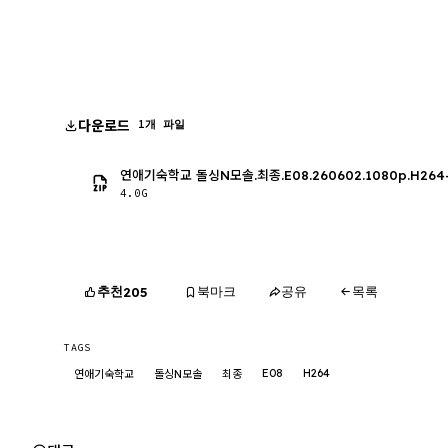
다운로드
1개 파일
연애기숙학교 돌싱N모솔.최종.E08.260602.1080p.H264-
4.0G
추천
북마크
공유
목록
205
TAGS
E08
H264
연애기숙학교
돌싱N모솔
최종