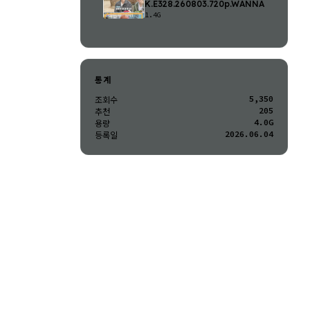
K.E328.260803.720p.WANNA
1.4G
통계
5,350
조회수
205
추천
4.0G
용량
2026.06.04
등록일