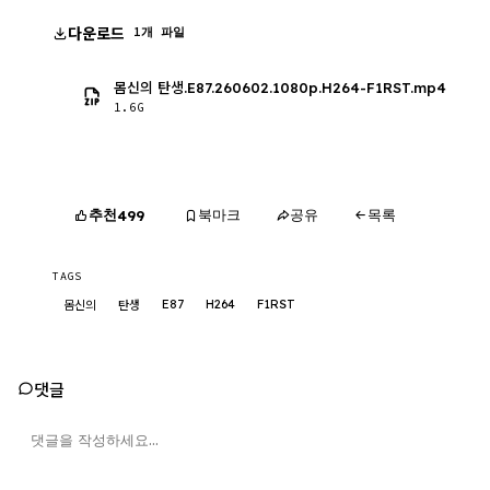
다운로드
1개 파일
몸신의 탄생.E87.260602.1080p.H264-F1RST.mp4
1.6G
추천
북마크
공유
목록
499
TAGS
E87
H264
F1RST
몸신의
탄생
댓글