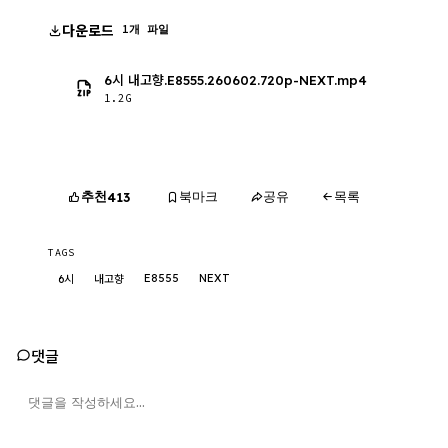
다운로드
1개 파일
6시 내고향.E8555.260602.720p-NEXT.mp4
1.2G
추천
북마크
공유
목록
413
TAGS
E8555
NEXT
6시
내고향
댓글