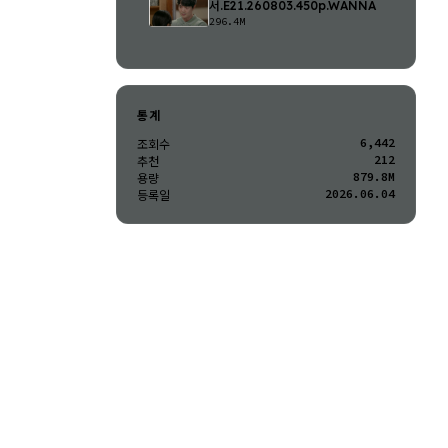
서.E21.260803.450p.WANNA
296.4M
통계
6,442
조회수
212
추천
879.8M
용량
2026.06.04
등록일