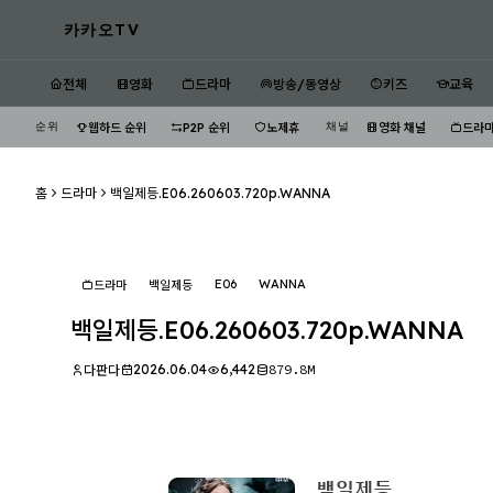
카카오TV
전체
영화
드라마
방송/동영상
키즈
교육
순위
채널
웹하드 순위
P2P 순위
노제휴
영화 채널
드라마
홈
드라마
백일제등.E06.260603.720p.WANNA
E06
WANNA
드라마
백일제등
백일제등.E06.260603.720p.WANNA
2026.06.04
6,442
879.8M
다판다