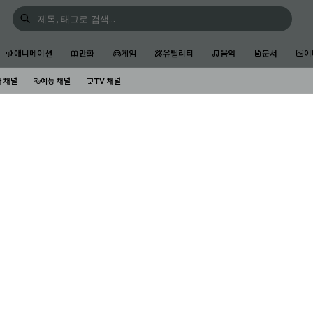
애니메이션
만화
게임
유틸리티
음악
문서
이
 채널
예능 채널
TV 채널