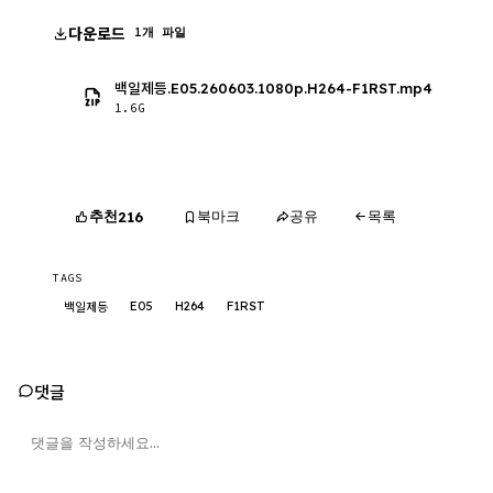
다운로드
1개 파일
백일제등.E05.260603.1080p.H264-F1RST.mp4
1.6G
추천
북마크
공유
목록
216
TAGS
E05
H264
F1RST
백일제등
댓글