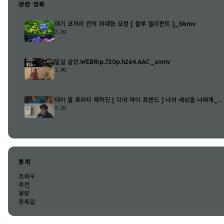
관련 영화
아기 코끼리 칸의 위대한 모험 [ 블루 엘리펀트 ]_bkmv
2.2G
밀실 살인.WEBRip.720p.h264.AAC_snmv
1.8G
아이 필 프리티 제작진 [ 디어 마이 프렌드 ] 나의 세상을 너에게_..
2.2G
통계
조회수
추천
용량
등록일