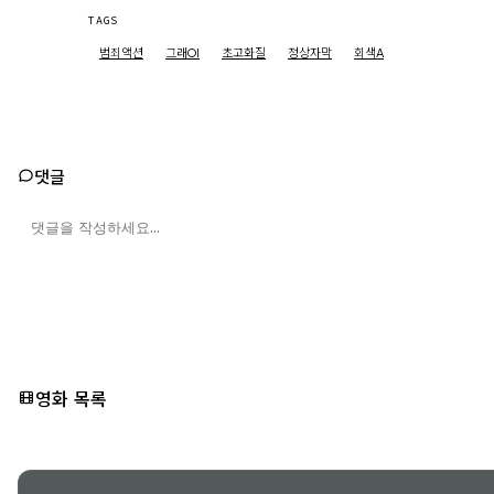
TAGS
범죄액션
그래Ol
초고화질
정상자막
회색A
댓글
영화 목록