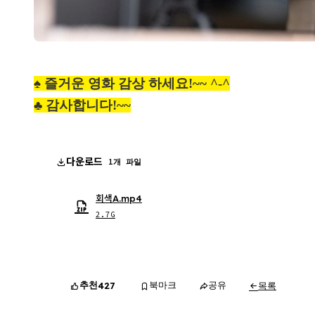
♠
즐거운 영화 감상 하세요
!~~ ^-^
♣
감사합니다
!~~
다운로드
1개 파일
회색A.mp4
2.7G
추천
북마크
공유
목록
427