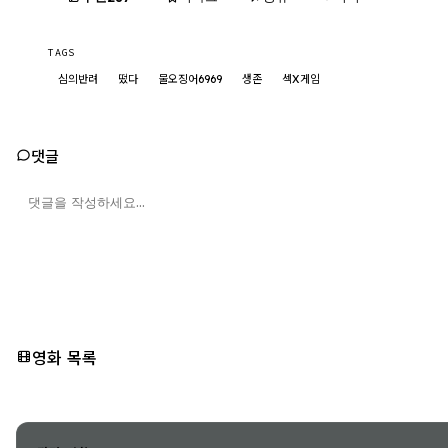
TAGS
심의반려
떴다
물오징어6969
생존
섹X게임
댓글
영화 목록