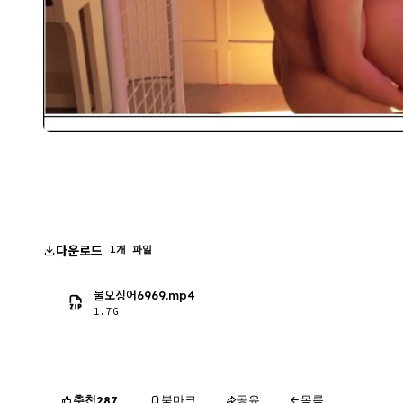
다운로드
1개 파일
물오징어6969.mp4
1.7G
추천
북마크
공유
목록
287