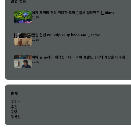
관련 영화
아기 코끼리 칸의 위대한 모험 [ 블루 엘리펀트 ]_bkmv
2.2G
밀실 살인.WEBRip.720p.h264.AAC_snmv
1.8G
아이 필 프리티 제작진 [ 디어 마이 프렌드 ] 나의 세상을 너에게_..
2.2G
통계
조회수
추천
용량
등록일