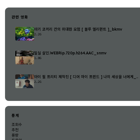
관련 영화
아기 코끼리 칸의 위대한 모험 [ 블루 엘리펀트 ]_bkmv
2.2G
밀실 살인.WEBRip.720p.h264.AAC_snmv
1.8G
아이 필 프리티 제작진 [ 디어 마이 프렌드 ] 나의 세상을 너에게_..
2.2G
통계
조회수
추천
용량