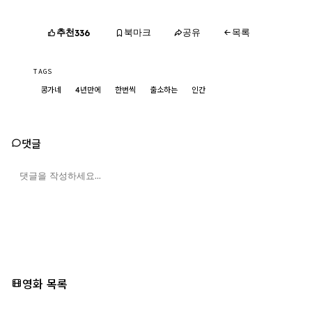
추천
북마크
공유
목록
336
TAGS
콩가네
4년만에
한번씩
출소하는
인간
댓글
영화 목록