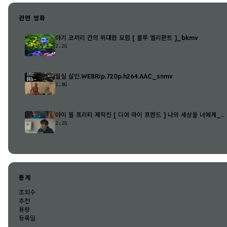
관련 영화
아기 코끼리 칸의 위대한 모험 [ 블루 엘리펀트 ]_bkmv
2.2G
밀실 살인.WEBRip.720p.h264.AAC_snmv
1.8G
아이 필 프리티 제작진 [ 디어 마이 프렌드 ] 나의 세상을 너에게_..
2.2G
통계
조회수
추천
용량
등록일