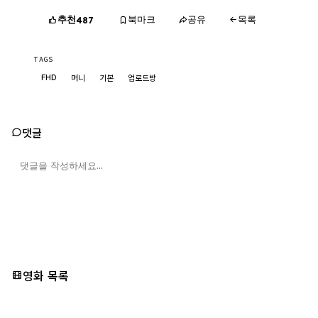
추천
북마크
공유
목록
487
TAGS
FHD
머니
기본
업로드방
댓글
영화 목록