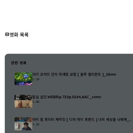
영화 목록
관련 영화
아기 코끼리 칸의 위대한 모험 [ 블루 엘리펀트 ]_bkmv
2.2G
밀실 살인.WEBRip.720p.h264.AAC_snmv
1.8G
아이 필 프리티 제작진 [ 디어 마이 프렌드 ] 나의 세상을 너에게_..
2.2G