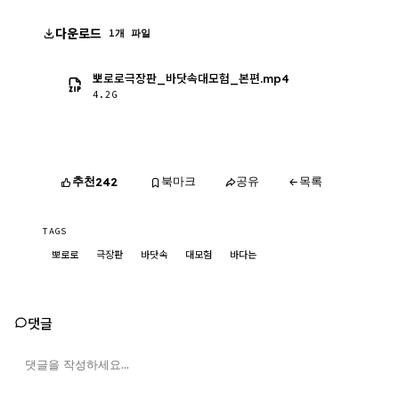
다운로드
1개 파일
뽀로로극장판_바닷속대모험_본편.mp4
4.2G
추천
북마크
공유
목록
242
TAGS
뽀로로
극장판
바닷속
대모험
바다는
댓글