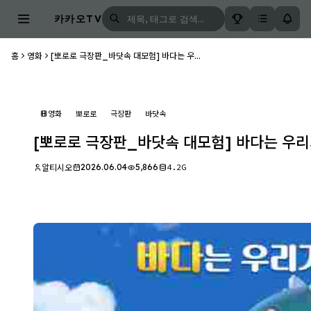
카카오TV
홈
영화
[뽀로로 극장판_바닷속 대모험] 바다는 우...
영화
뽀로로
극장판
바닷속
[뽀로로 극장판_바닷속 대모험] 바다는 우리
2026.06.04
5,866
4.2G
알티시오