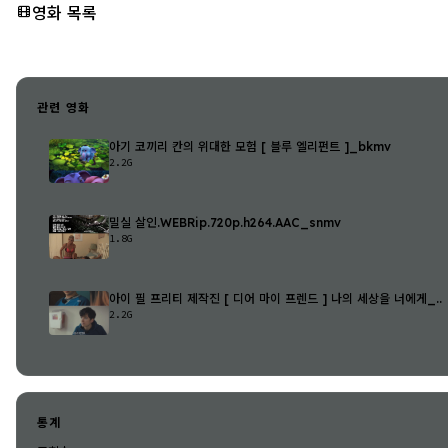
영화 목록
관련 영화
아기 코끼리 칸의 위대한 모험 [ 블루 엘리펀트 ]_bkmv
2.2G
밀실 살인.WEBRip.720p.h264.AAC_snmv
1.8G
아이 필 프리티 제작진 [ 디어 마이 프렌드 ] 나의 세상을 너에게_..
2.2G
통계