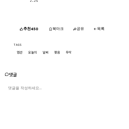
2.2G
추천
북마크
공유
목록
450
TAGS
엄선
오늘의
날씨
젖음
무삭
댓글