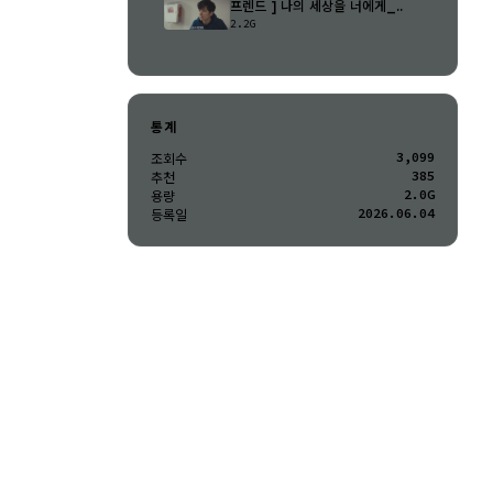
프렌드 ] 나의 세상을 너에게_..
2.2G
통계
3,099
조회수
385
추천
2.0G
용량
2026.06.04
등록일