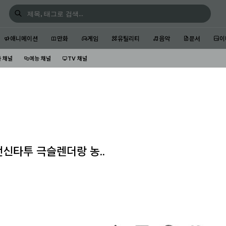
애니메이션
만화
게임
유틸리티
음악
문서
이
 채널
예능 채널
TV 채널
전신타투 극슬렌더랑 농..