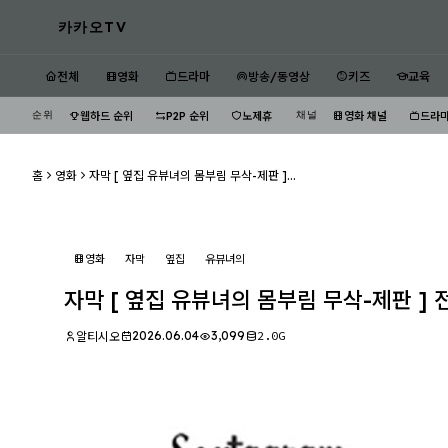
카카오TV
전체
영화
드라마
방송/동영상
키즈
교육
순위
채널
웹하드 순위
P2P 순위
노제휴
영화 채널
드라마
홈
영화
자막 [ 옆집 유뷰녀의 몸부림 무삭-제판 ]...
영화
자막
옆집
유뷰녀의
자막 [ 옆집 유뷰녀의 몸부림 무삭-제판 ] 
2026.06.04
3,099
2.0G
알티시오