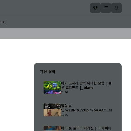
미지
관련 영화
아기 코끼리 칸의 위대한 모험 [ 블
루 엘리펀트 ]_bkmv
2.2G
밀실 살
인.WEBRip.720p.h264.AAC_snmv
1.8G
아이 필 프리티 제작진 [ 디어 마이