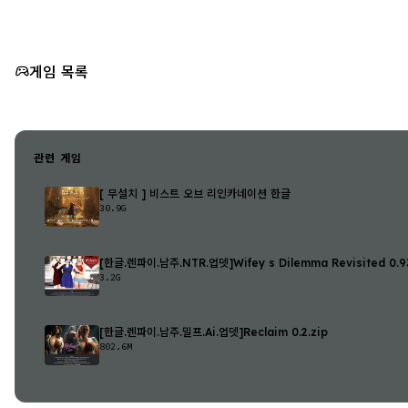
게임 목록
관련 게임
[ 무설치 ] 비스트 오브 리인카네이션 한글
30.9G
[한글.렌파이.남주.NTR.업뎃]Wifey s Dilemma Revisited 0.93
3.2G
[한글.렌파이.남주.밀프.Ai.업뎃]Reclaim 0.2.zip
802.6M