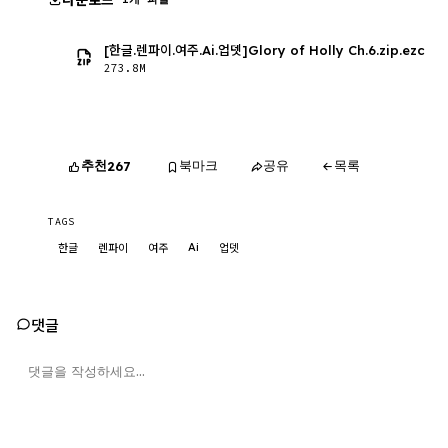
다운로드
[한글.렌파이.여주.Ai.업뎃]Glory of Holly Ch.6.zip.ezc
273.8M
추천
북마크
공유
목록
267
TAGS
Ai
한글
렌파이
여주
업뎃
댓글