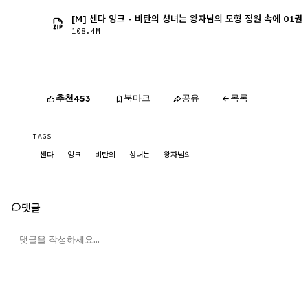
[M] 센다 잉크 - 비탄의 성녀는 왕자님의 모형 정원 속에 01권
108.4M
추천
북마크
공유
목록
453
TAGS
센다
잉크
비탄의
성녀는
왕자님의
댓글