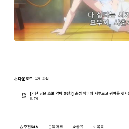
다운로드
1개 파일
[카난 님은 초보 악마 09화] 순정 악마의 서투르고 귀여운 첫사랑
8.7G
추천
북마크
공유
목록
346