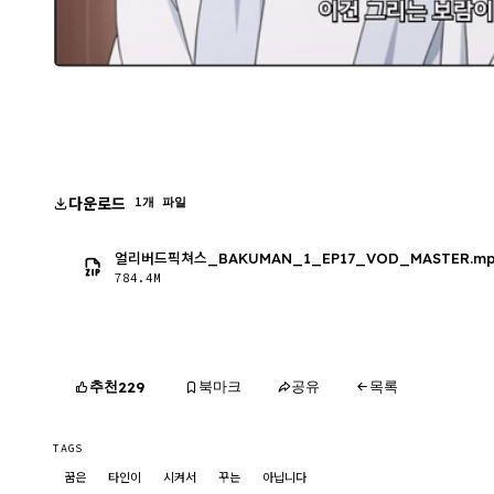
다운로드
1개 파일
얼리버드픽쳐스_BAKUMAN_1_EP17_VOD_MASTER.m
784.4M
추천
북마크
공유
목록
229
TAGS
꿈은
타인이
시켜서
꾸는
아닙니다