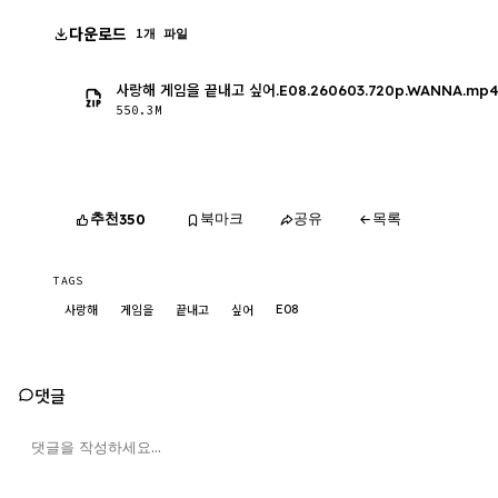
다운로드
1개 파일
사랑해 게임을 끝내고 싶어.E08.260603.720p.WANNA.mp
550.3M
추천
북마크
공유
목록
350
TAGS
E08
사랑해
게임을
끝내고
싶어
댓글