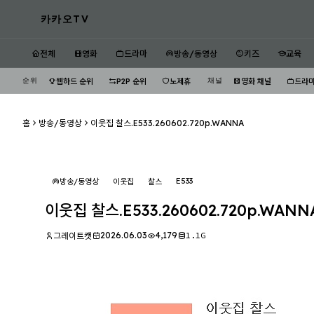
카카오TV
전체
영화
드라마
방송/동영상
키즈
교육
순위
채널
웹하드 순위
P2P 순위
노제휴
영화 채널
드라마
홈
방송/동영상
이웃집 찰스.E533.260602.720p.WANNA
E533
방송/동영상
이웃집
찰스
이웃집 찰스.E533.260602.720p.WANN
2026.06.03
4,179
1.1G
그레이트캣