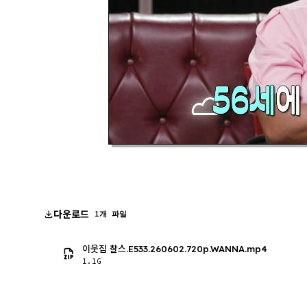
다운로드
1개 파일
이웃집 찰스.E533.260602.720p.WANNA.mp4
1.1G