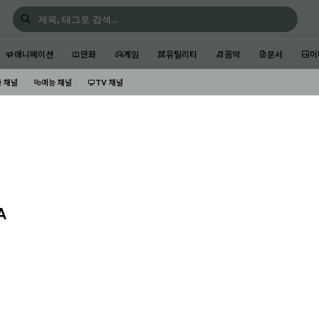
애니메이션
만화
게임
유틸리티
음악
문서
이
 채널
예능 채널
TV 채널
A