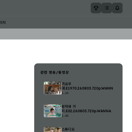
미지
관련 방송/동영상
가요무
대.E1970.260803.720p.WANNA
1.2G
왕자와 거
지.E02.260803.720p.WANNA
1.6G
스튜디오