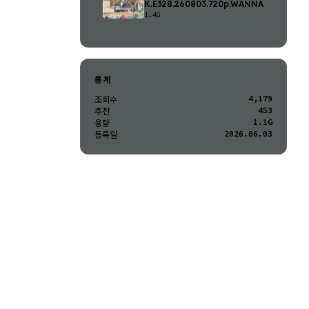
K.E328.260803.720p.WANNA
1.4G
통계
4,179
조회수
453
추천
1.1G
용량
2026.06.03
등록일