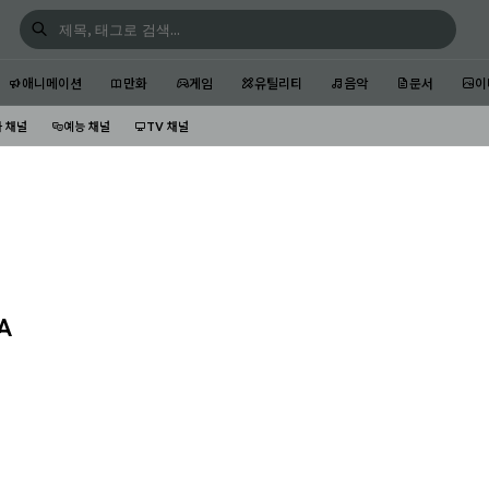
애니메이션
만화
게임
유틸리티
음악
문서
이
 채널
예능 채널
TV 채널
A