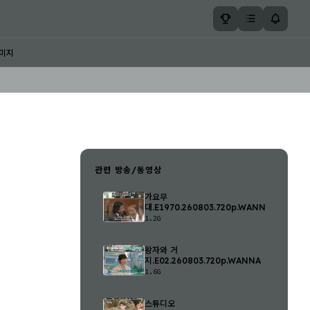
미지
관련 방송/동영상
가요무
대.E1970.260803.720p.WANNA
1.2G
왕자와 거
지.E02.260803.720p.WANNA
1.6G
스튜디오