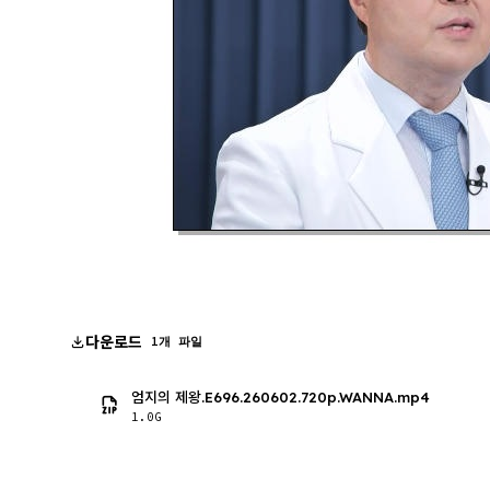
다운로드
1개 파일
엄지의 제왕.E696.260602.720p.WANNA.mp4
1.0G