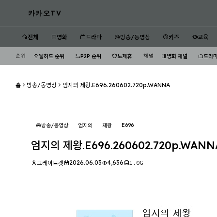
카카오TV
전체
영화
드라마
방송/동영상
키즈
교육
순위
채널
웹하드 순위
P2P 순위
노제휴
영화 채널
드라마
홈
방송/동영상
엄지의 제왕.E696.260602.720p.WANNA
E696
방송/동영상
엄지의
제왕
엄지의 제왕.E696.260602.720p.WANN
2026.06.03
4,636
1.0G
그레이트캣