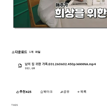
다운로드
1개 파일
남의 집 귀한 가족.E01.260602.450p.WANNA.mp4
993.6M
추천
북마크
공유
목록
425
TAGS