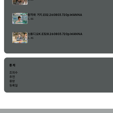
왕자와 거지.E02.260803.720p.WANNA
1.6G
스튜디오K.E328.260803.720p.WANNA
1.4G
통계
조회수
추천
용량
등록일