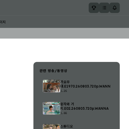
미지
관련 방송/동영상
가요무
대.E1970.260803.720p.WANNA
1.2G
왕자와 거
지.E02.260803.720p.WANNA
1.6G
스튜디오