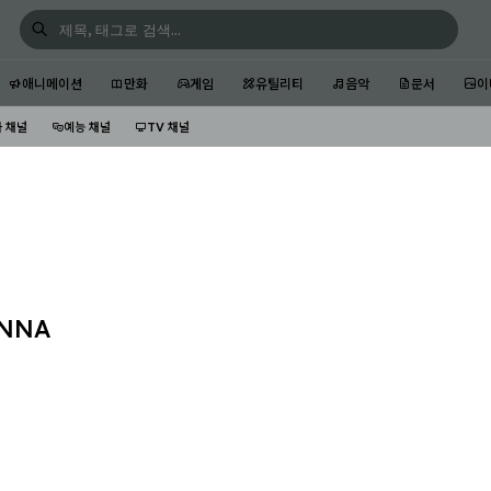
애니메이션
만화
게임
유틸리티
음악
문서
이
 채널
예능 채널
TV 채널
ANNA