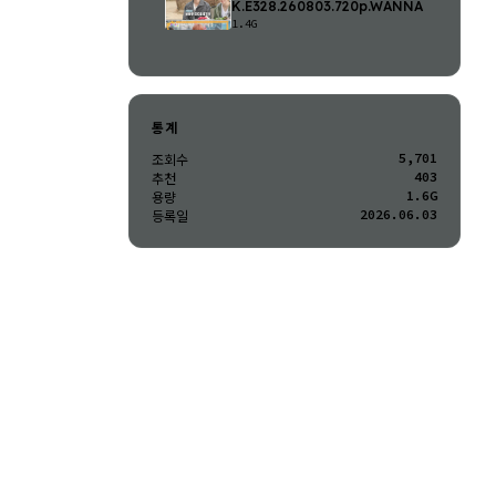
K.E328.260803.720p.WANNA
1.4G
통계
5,701
조회수
403
추천
1.6G
용량
2026.06.03
등록일