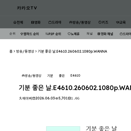
카카오TV
전체
영화
드라마
방송/동영상
키즈
교육
순위
채널
웹하드 순위
P2P 순위
노제휴
영화 채널
드라마
홈
방송/동영상
기분 좋은 날.E4610.260602.1080p.WANNA
E4610
방송/동영상
기분
좋은
기분 좋은 날.E4610.260602.1080p.W
2026.06.03
5,701
1.6G
에이버