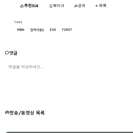
추천
북마크
공유
목록
318
TAGS
MBN
E05
F1RST
현역가왕2
댓글
방송/동영상 목록