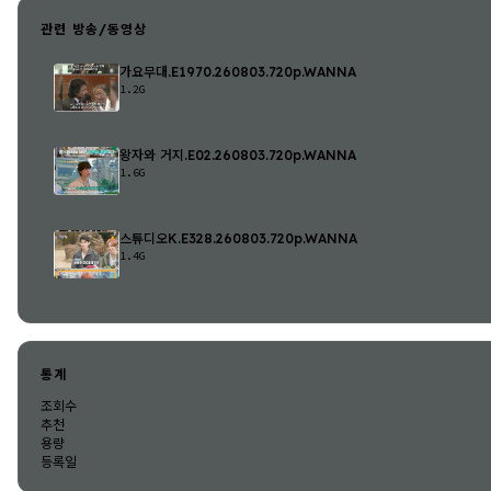
관련 방송/동영상
가요무대.E1970.260803.720p.WANNA
1.2G
왕자와 거지.E02.260803.720p.WANNA
1.6G
스튜디오K.E328.260803.720p.WANNA
1.4G
통계
조회수
추천
용량
등록일