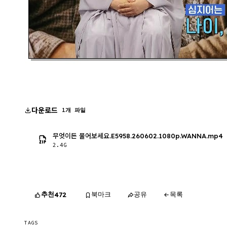
다운로드
1개 파일
무엇이든 물어보세요.E5958.260602.1080p.WANNA.mp4
2.4G
추천
북마크
공유
목록
472
TAGS