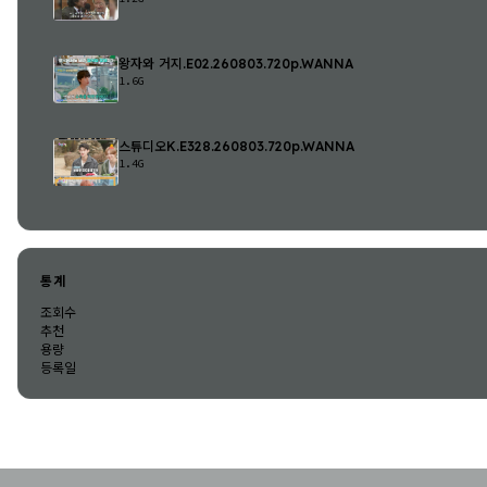
왕자와 거지.E02.260803.720p.WANNA
1.6G
스튜디오K.E328.260803.720p.WANNA
1.4G
통계
조회수
추천
용량
등록일