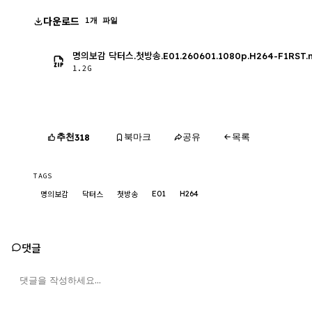
다운로드
1개 파일
명의보감 닥터스.첫방송.E01.260601.1080p.H264-F1RST.
1.2G
추천
북마크
공유
목록
318
TAGS
E01
H264
명의보감
닥터스
첫방송
댓글