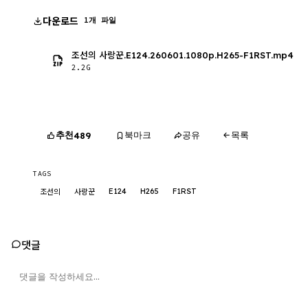
다운로드
1개 파일
조선의 사랑꾼.E124.260601.1080p.H265-F1RST.mp4
2.2G
추천
북마크
공유
목록
489
TAGS
E124
H265
F1RST
조선의
사랑꾼
댓글