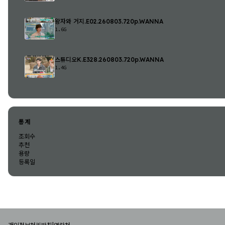
왕자와 거지.E02.260803.720p.WANNA
1.6G
스튜디오K.E328.260803.720p.WANNA
1.4G
통계
조회수
추천
용량
등록일
|