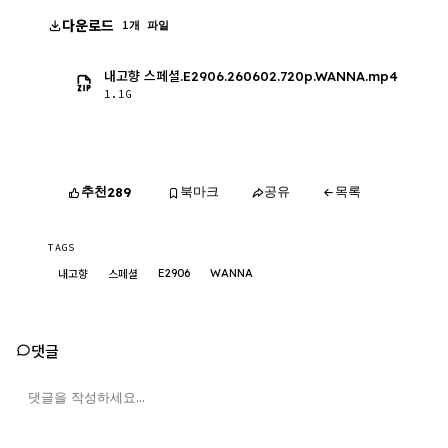
다운로드
1개 파일
내고향 스페셜.E2906.260602.720p.WANNA.mp4
1.1G
추천
북마크
공유
목록
289
TAGS
E2906
WANNA
내고향
스페셜
댓글