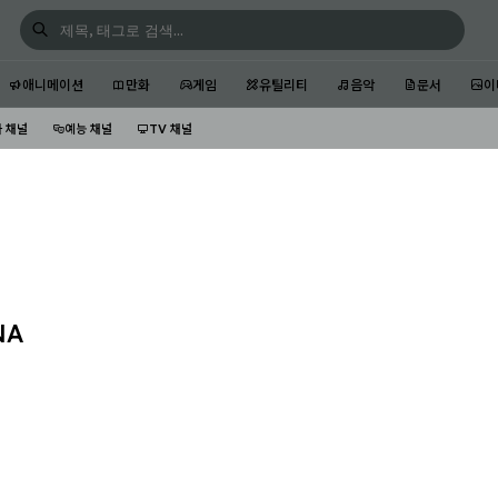
애니메이션
만화
게임
유틸리티
음악
문서
이
 채널
예능 채널
TV 채널
NA