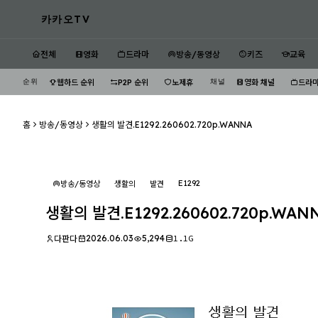
카카오TV
전체
영화
드라마
방송/동영상
키즈
교육
순위
채널
웹하드 순위
P2P 순위
노제휴
영화 채널
드라마
홈
방송/동영상
생활의 발견.E1292.260602.720p.WANNA
E1292
방송/동영상
생활의
발견
생활의 발견.E1292.260602.720p.WAN
2026.06.03
5,294
1.1G
다판다