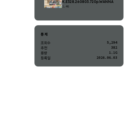
K.E328.260803.720p.WANNA
1.4G
통계
5,294
조회수
382
추천
1.1G
용량
2026.06.03
등록일