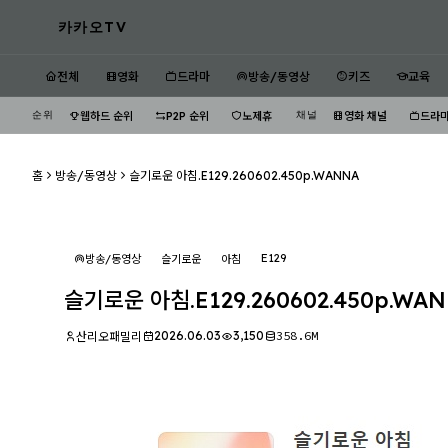
카카오TV
전체
영화
드라마
방송/동영상
키즈
교육
순위
채널
웹하드 순위
P2P 순위
노제휴
영화 채널
드라마
홈
방송/동영상
슬기로운 아침.E129.260602.450p.WANNA
E129
방송/동영상
슬기로운
아침
슬기로운 아침.E129.260602.450p.WA
2026.06.03
3,150
358.6M
산리오패밀리