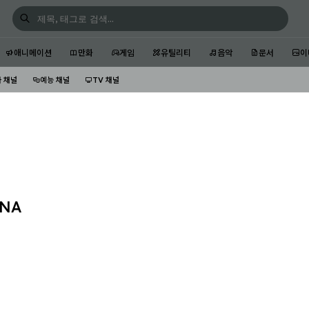
애니메이션
만화
게임
유틸리티
음악
문서
이
 채널
예능 채널
TV 채널
NNA