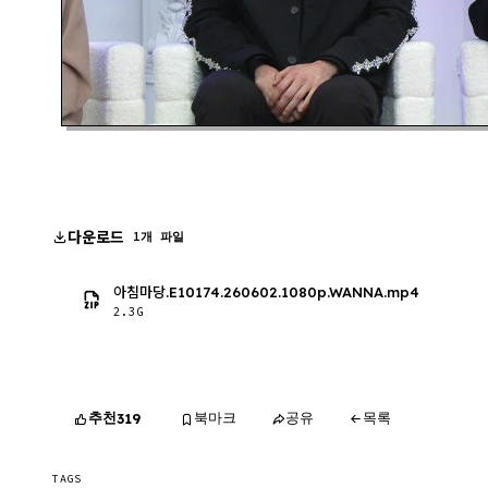
다운로드
1개 파일
아침마당.E10174.260602.1080p.WANNA.mp4
2.3G
추천
북마크
공유
목록
319
TAGS