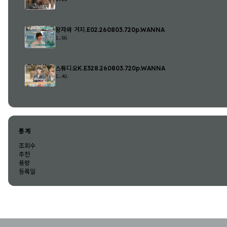
왕자와 거지.E02.260803.720p.WANNA
1.6G
스튜디오K.E328.260803.720p.WANNA
1.4G
통계
조회수
추천
용량
등록일