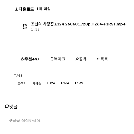
다운로드
1개 파일
조선의 사랑꾼.E124.260601.720p.H264-F1RST.mp4
1.5G
추천
북마크
공유
목록
497
TAGS
E124
H264
F1RST
조선의
사랑꾼
댓글