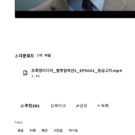
다운로드
1개 파일
초록뱀미디어_벨벳컬렉션2_EP0001_등급고지.mp4
1.4G
추천
북마크
공유
목록
282
TAGS
꿈을
위해
패션
사업을
하기로