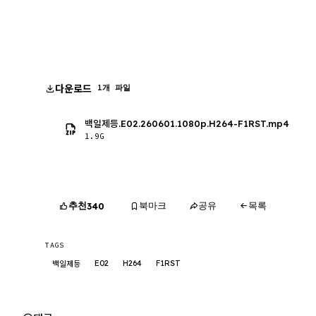
다운로드
1개 파일
백일제등.E02.260601.1080p.H264-F1RST.mp4
1.9G
추천
북마크
공유
목록
340
TAGS
E02
H264
F1RST
백일제등