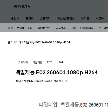
카카오TV
전체
영화
드라마
방송/동영상
키즈
교육
순위
채널
웹하드 순위
P2P 순위
노제휴
영화 채널
드라마
홈
드라마
백일제등.E02.260601.1080p.H264
E02
H264
드라마
백일제등
백일제등.E02.260601.1080p.H264
2026.06.03
5,763
1.9G
디스사랑