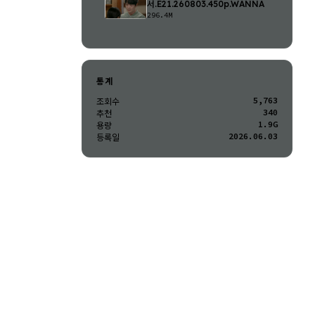
서.E21.260803.450p.WANNA
296.4M
통계
5,763
조회수
340
추천
1.9G
용량
2026.06.03
등록일