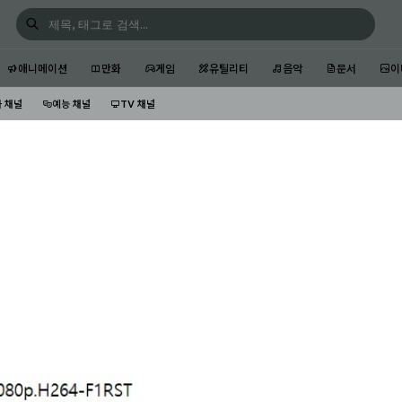
애니메이션
만화
게임
유틸리티
음악
문서
이
 채널
예능 채널
TV 채널