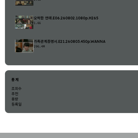
오싹한 연애.E06.260802.1080p.H265
1.6G
가족관계증명서.E21.260803.450p.WANNA
296.4M
통계
조회수
추천
용량
등록일