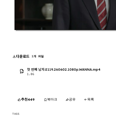
다운로드
1개 파일
첫 번째 남자.E119.260602.1080p.WANNA.mp4
1.0G
추천
북마크
공유
목록
449
TAGS