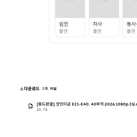
다운로드
1개 파일
[중드완결] 양진미금 E21-E40. 40부작.2026.1080p.IQ.
13.7G