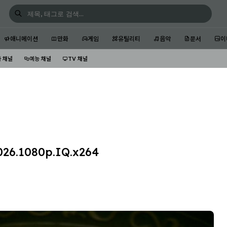
애니메이션
만화
게임
유틸리티
음악
문서
이
 채널
예능 채널
TV 채널
6.1080p.IQ.x264