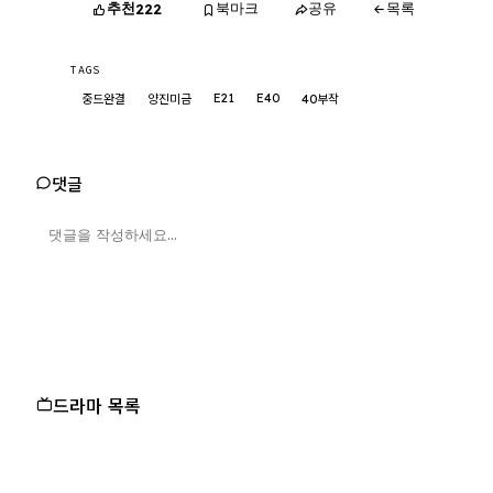
추천
북마크
공유
목록
222
TAGS
E21
E40
중드완결
양진미금
40부작
댓글
드라마 목록