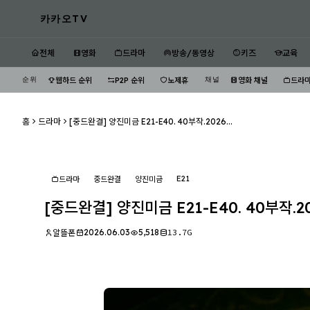
카카오TV
전체
영화
드라마
방송/동영상
키즈
교육
순위
채널
웹하드 순위
P2P 순위
노제휴
영화 채널
드라마
홈
드라마
[중드완결] 양진미금 E21-E40. 40부작.2026...
E21
드라마
중드완결
양진미금
[중드완결] 양진미금 E21-E40. 40부작.202
2026.06.03
5,518
13.7G
알뜰폰