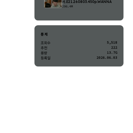
서.E21.260803.450p.WANNA
296.4M
통계
5,518
조회수
222
추천
13.7G
용량
2026.06.03
등록일