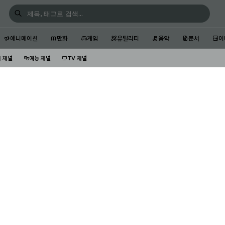
애니메이션
만화
게임
유틸리티
음악
문서
이
 채널
예능 채널
TV 채널