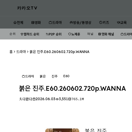
카카오TV
전체
영화
드라마
방송/동영상
키즈
교육
순위
채널
웹하드 순위
P2P 순위
노제휴
영화 채널
드라마
홈
드라마
붉은 진주.E60.260602.720p.WANNA
E60
드라마
붉은
진주
붉은 진주.E60.260602.720p.WANNA
2026.06.03
3,551
765.1M
다판다