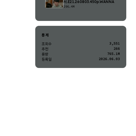
서.E21.260803.450p.WANNA
296.4M
통계
3,551
조회수
266
추천
765.1M
용량
2026.06.03
등록일