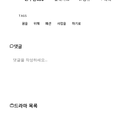
TAGS
꿈을
위해
패션
사업을
하기로
댓글
드라마 목록