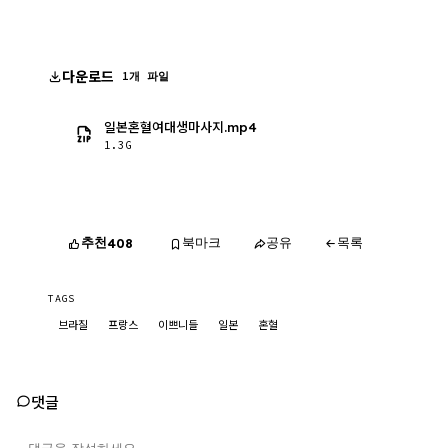
다운로드
1개 파일
일본혼혈여대생마사지.mp4
1.3G
추천
북마크
공유
목록
408
TAGS
브라질
프랑스
이쁘니들
일본
혼혈
댓글