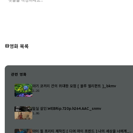
영화 목록
관련 영화
아기 코끼리 칸의 위대한 모험 [ 블루 엘리펀트 ]_bkmv
2.2G
밀실 살인.WEBRip.720p.h264.AAC_snmv
1.8G
아이 필 프리티 제작진 [ 디어 마이 프렌드 ] 나의 세상을 너에게_..