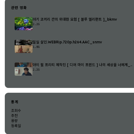
관련 영화
아기 코끼리 칸의 위대한 모험 [ 블루 엘리펀트 ]_bkmv
2.2G
밀실 살인.WEBRip.720p.h264.AAC_snmv
1.8G
아이 필 프리티 제작진 [ 디어 마이 프렌드 ] 나의 세상을 너에게_..
2.2G
통계
조회수
추천
용량
등록일