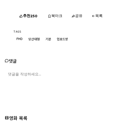
추천
북마크
공유
목록
250
TAGS
FHD
당산대형
기본
업로드방
댓글
영화 목록