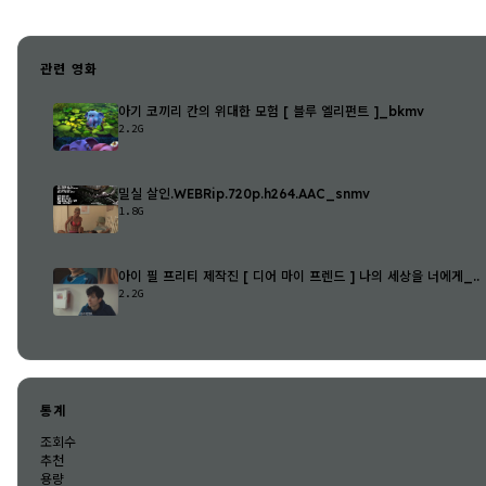
관련 영화
아기 코끼리 칸의 위대한 모험 [ 블루 엘리펀트 ]_bkmv
2.2G
밀실 살인.WEBRip.720p.h264.AAC_snmv
1.8G
아이 필 프리티 제작진 [ 디어 마이 프렌드 ] 나의 세상을 너에게_..
2.2G
통계
조회수
추천
용량