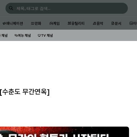
애니메이션
만화
게임
유틸리티
음악
문서
이
 채널
예능 채널
TV 채널
 [수춘도 무간연옥]