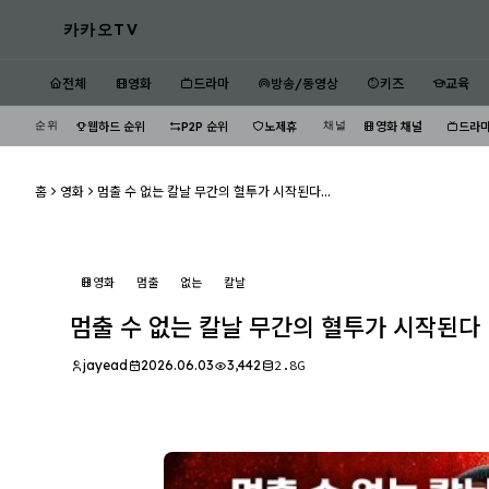
카카오TV
전체
영화
드라마
방송/동영상
키즈
교육
순위
채널
웹하드 순위
P2P 순위
노제휴
영화 채널
드라마
홈
영화
멈출 수 없는 칼날 무간의 혈투가 시작된다...
영화
멈출
없는
칼날
멈출 수 없는 칼날 무간의 혈투가 시작된다
jayead
2026.06.03
3,442
2.8G