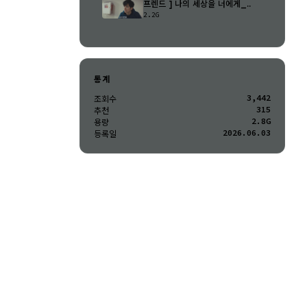
프렌드 ] 나의 세상을 너에게_..
2.2G
통계
3,442
조회수
315
추천
2.8G
용량
2026.06.03
등록일