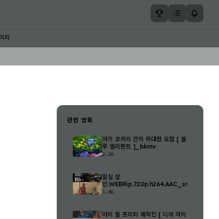
미지
관련 영화
아기 코끼리 칸의 위대한 모험 [ 블
루 엘리펀트 ]_bkmv
2.2G
밀실 살
인.WEBRip.720p.h264.AAC_snmv
1.8G
아이 필 프리티 제작진 [ 디어 마이