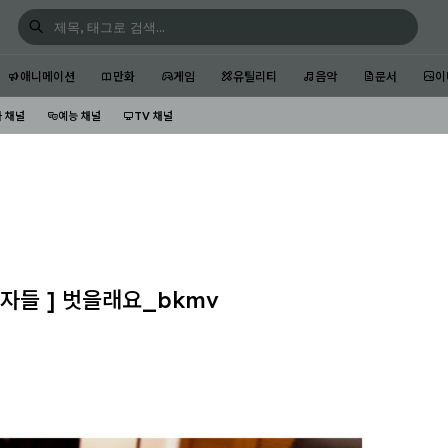
애니메이션
만화
게임
유틸리티
음악
문서
이
 채널
예능 채널
TV 채널
여자들 ] 벗을래요_bkmv