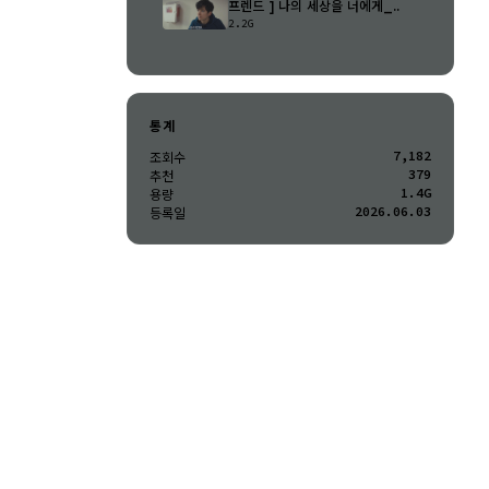
프렌드 ] 나의 세상을 너에게_..
2.2G
통계
7,182
조회수
379
추천
1.4G
용량
2026.06.03
등록일