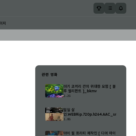
미지
관련 영화
아기 코끼리 칸의 위대한 모험 [ 블
루 엘리펀트 ]_bkmv
2.2G
밀실 살
인.WEBRip.720p.h264.AAC_snmv
1.8G
아이 필 프리티 제작진 [ 디어 마이