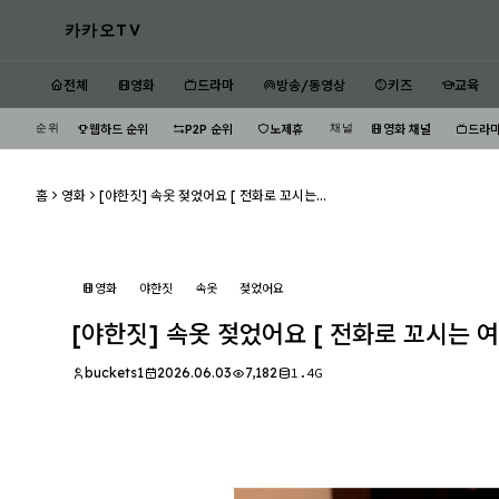
카카오TV
전체
영화
드라마
방송/동영상
키즈
교육
순위
채널
웹하드 순위
P2P 순위
노제휴
영화 채널
드라마
홈
영화
[야한짓] 속옷 젖었어요 [ 전화로 꼬시는...
영화
야한짓
속옷
젖었어요
[야한짓] 속옷 젖었어요 [ 전화로 꼬시는 
buckets1
2026.06.03
7,182
1.4G