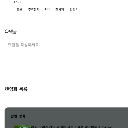
TAGS
HD
폴른
추락천사
천사와
인간의
댓글
영화 목록
관련 영화
아기 코끼리 칸의 위대한 모험 [ 블루 엘리펀트 ]_bkmv