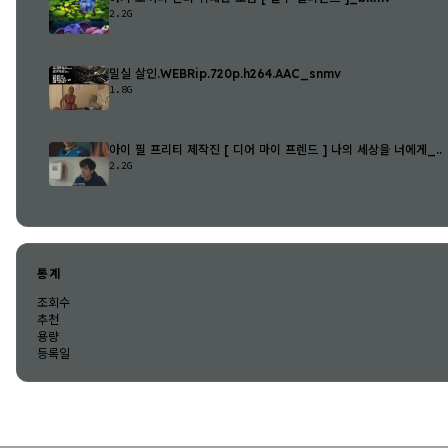
2.2G
밀실 살인.WEBRip.720p.h264.AAC_snmv
1.8G
아이 필 프리티 제작진 [ 디어 마이 프렌드 ] 나의 세상을 너에게_..
2.2G
통계
조회수
추천
용량
등록일