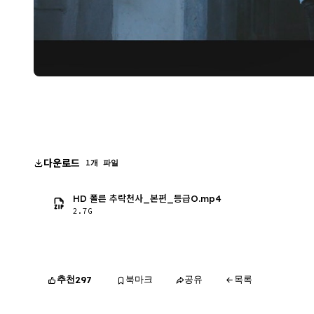
다운로드
1개 파일
HD 폴른 추락천사_본편_등급O.mp4
2.7G
추천
북마크
공유
목록
297