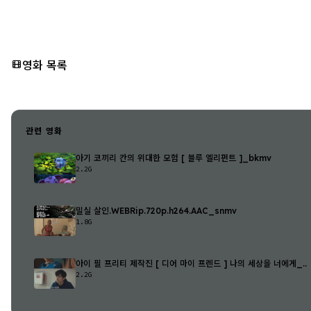
영화 목록
관련 영화
아기 코끼리 칸의 위대한 모험 [ 블루 엘리펀트 ]_bkmv
2.2G
밀실 살인.WEBRip.720p.h264.AAC_snmv
1.8G
아이 필 프리티 제작진 [ 디어 마이 프렌드 ] 나의 세상을 너에게_..
2.2G