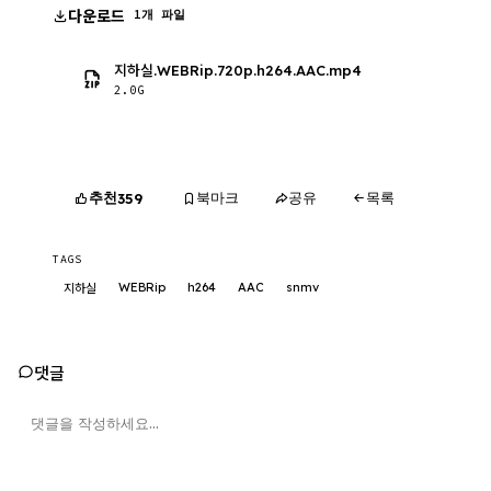
다운로드
1개 파일
지하실.WEBRip.720p.h264.AAC.mp4
2.0G
추천
북마크
공유
목록
359
TAGS
WEBRip
h264
AAC
snmv
지하실
댓글