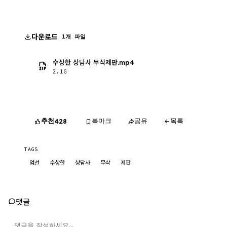
다운로드
1개 파일
수상한 상담사 무삭제판.mp4
2.1G
추천
북마크
공유
목록
428
TAGS
엄선
수상한
상담사
무삭
제판
댓글