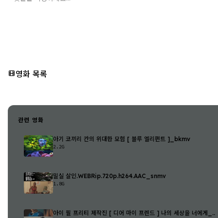
영화 목록
관련 영화
아기 코끼리 칸의 위대한 모험 [ 블루 엘리펀트 ]_bkmv
2.2G
밀실 살인.WEBRip.720p.h264.AAC_snmv
1.8G
아이 필 프리티 제작진 [ 디어 마이 프렌드 ] 나의 세상을 너에게_..