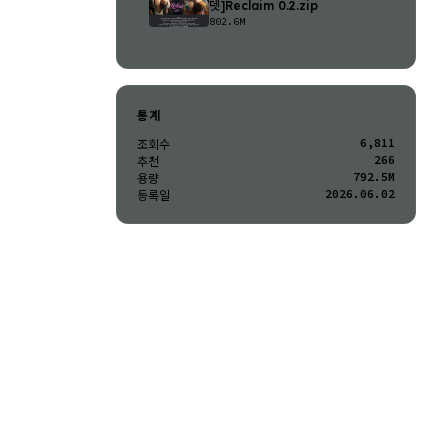
뎃]Reclaim 0.2.zip
802.6M
통계
6,811
조회수
266
추천
792.5M
용량
2026.06.02
등록일