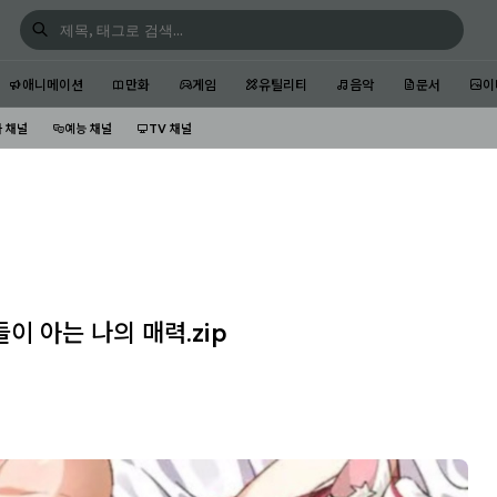
애니메이션
만화
게임
유틸리티
음악
문서
이
 채널
예능 채널
TV 채널
이 아는 나의 매력.zip