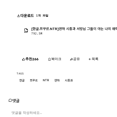
다운로드
1개 파일
[한글.쯔꾸르.NTR]연하 시종과 서방님 그들이 아는 나의 매력.
792.5M
추천
북마크
공유
목록
266
TAGS
NTR
한글
쯔꾸르
연하
시종과
댓글