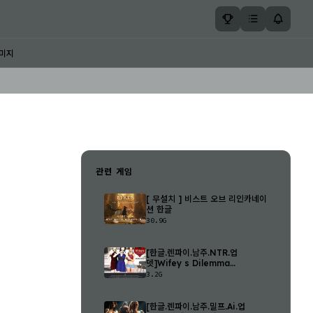
미지
관련 게임
[ 무설치 ] 비스트 오브 리인카네이
션 한글
30.9G
[한글.렌파이.남주.NTR.업
뎃]Wifey s Dilemma
Revisited 0.93.3.zip
3.2G
[한글.렌파이.남주.밀프.Ai.업