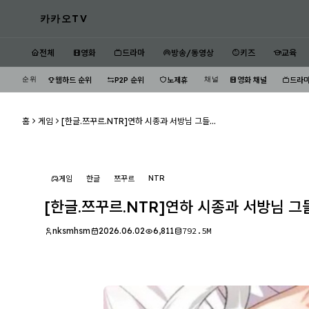
카카오TV
전체
영화
드라마
방송/동영상
키즈
교육
순위
채널
웹하드 순위
P2P 순위
노제휴
영화 채널
드라마
홈
게임
[한글.쯔꾸르.NTR]연하 시종과 서방님 그들...
NTR
게임
한글
쯔꾸르
[한글.쯔꾸르.NTR]연하 시종과 서방님 그들
nksmhsm
2026.06.02
6,811
792.5M